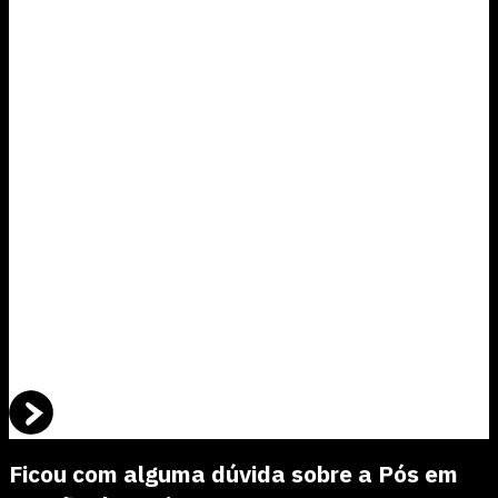
80%
dos alunos da pós saíram mais capacitados para enfrentar as
exigências do mercado
Conquer e Conversion
73%
tiveram crescimento profissional após iniciarem uma pós da Conquer
DataCenso
“A Conquer inova ao trazer um ensino com
metodologia 100% mão
na massa
. Eu realmente amei o curso, o atendimento do suporte ao
cliente, os materiais e a plataforma em si”
Ingred Amado Teixeira
Ficou com alguma dúvida sobre a Pós em