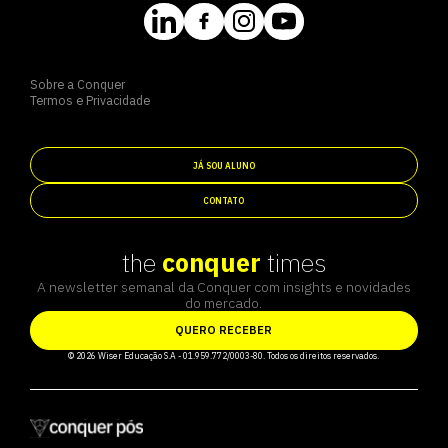
Sobre a Conquer
Termos e Privacidade
JÁ SOU ALUNO
CONTATO
the
conquer
times
A newsletter semanal da Conquer com insights e novidades
do mercado.
QUERO RECEBER
© 2026 Wiser Educação S.A - 01.959.772/0003-80. Todos os direitos reservados.