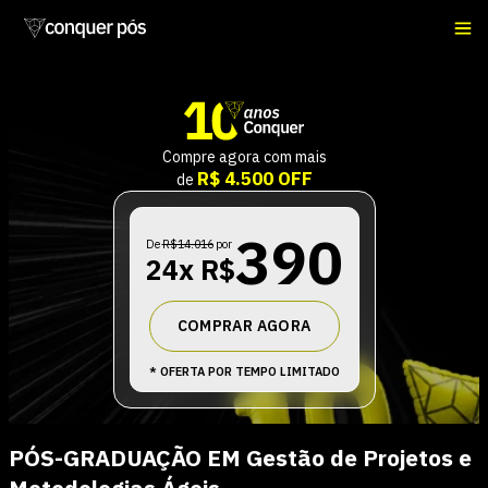
Compre agora com mais
R$ 4.500 OFF
de
390
De
R$14.016
por
24
x R$
COMPRAR AGORA
* OFERTA POR TEMPO LIMITADO
PÓS-GRADUAÇÃO
EM
Gestão de Projetos e
Metodologias Ágeis