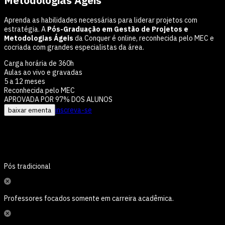
Aprenda as habilidades necessárias para liderar projetos com
estratégia. A
Pós-Graduação em Gestão de Projetos e
Metodologias Ágeis
da Conquer é online, reconhecida pelo MEC e
cocriada com grandes especialistas da área.
Carga horária de 360h
Aulas ao vivo e gravadas
5 a 12 meses
Reconhecida pelo MEC
APROVADA POR 97% DOS ALUNOS
baixar ementa
inscreva-se
Por que escolher a pós em
Gestão de
Projetos e Metodologias Ágeis
?
Pós tradicional
Professores focados somente em carreira acadêmica.