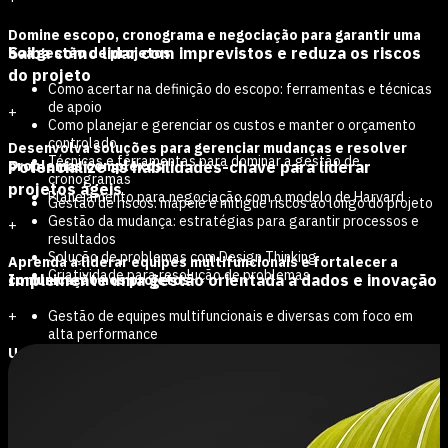
Domine escopo, cronograma e negociação para garantir uma
Saiba como lidar com imprevistos e reduza os riscos
boa gestão de projetos
do projeto
Como acertar na definição do escopo: ferramentas e técnicas
de apoio
+
Como planejar e gerenciar os custos e manter o orçamento
controlado
Desenvolva soluções para gerenciar mudanças e resolver
Técnicas e ferramentas para dominar a gestão de
Potencialize as habilidades-chave para liderar
problemas complexos
cronogramas
projetos ágeis
Planejamento para negociação com o modelo de Harvard
Gestão de riscos: mapeie e mitigue riscos ao longo do projeto
Gestão da mudança: estratégias para garantir processos e
+
resultados
Solução de problemas com Design Thinking
Aprenda a liderar equipes multifuncionais e fortalecer a
Criatividade para resolução de problemas
Implemente uma gestão orientada a dados e inovação
comunicação nos projetos
Gestão de equipes multifuncionais e diversas com foco em
+
alta performance
Estratégias para comunicação e engajamento das partes
Use dados, inovação e inteligência artificial para tomar
interessadas no projeto
decisões mais ágeis
Inteligência emocional e gestão de conflitos
Feedback e feedforward
Data-driven: gestão orientada por dados
Adaptabilidade e delegação: equilibre velocidade e entrega
Estratégias de inovação e transformação digital